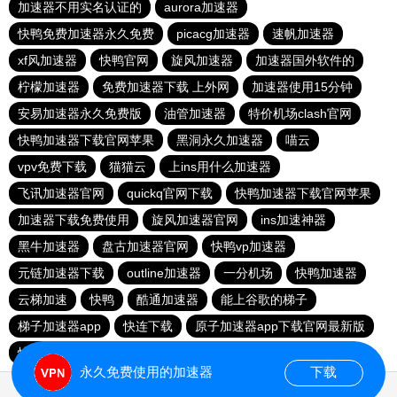
加速器不用实名认证的
aurora加速器
快鸭免费加速器永久免费
picacg加速器
速帆加速器
xf风加速器
快鸭官网
旋风加速器
加速器国外软件的
柠檬加速器
免费加速器下载 上外网
加速器使用15分钟
安易加速器永久免费版
油管加速器
特价机场clash官网
快鸭加速器下载官网苹果
黑洞永久加速器
喵云
vpv免费下载
猫猫云
上ins用什么加速器
飞讯加速器官网
quickq官网下载
快鸭加速器下载官网苹果
加速器下载免费使用
旋风加速器官网
ins加速神器
黑牛加速器
盘古加速器官网
快鸭vp加速器
元链加速器下载
outline加速器
一分机场
快鸭加速器
云梯加速
快鸭
酷通加速器
能上谷歌的梯子
梯子加速器app
快连下载
原子加速器app下载官网最新版
快鸭免费加速器永久免费
clash机场推荐
51加速器下载
永久免费使用的加速器
下载