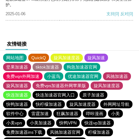
护。
2025-01-06
支持
[0]
反对
[0]
友情链接
网站地图
QuickQ
旋风加速度器
旋风加速
坚果加速器
tiktok加速器
狗急加速器官网
免费vqn外网加速
小蓝鸟
优途加速器官网
风驰加速器
旋风加速器
免费vps加速器外网苹果版
旋风加速度器
快连加速器
快连加速器官网入口
原子加速器
快鸭加速器
快柠檬加速器
旋风加速度器
外网网址导航
软件中心
雷霆加速
狂飙加速器
哔咔漫画
小美
小美vpn
小美加速器
快鸭VPN
快连vp加速器
免费加速器ins下载
风驰加速器官网
柠檬加速器