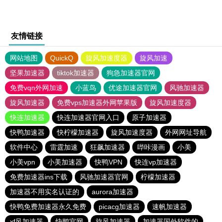
友情链接
网站地图
QuickQ
旋风加速度器
旋风加速
坚果加速器
tiktok加速器
狗急加速器官网
免费vqn外网加速
小蓝鸟
优途加速器官网
风驰加速器
旋风加速器
免费vps加速器外网苹果版
旋风加速度器
快连加速器
快连加速器官网入口
原子加速器
快鸭加速器
快柠檬加速器
旋风加速度器
外网网址导航
软件中心
雷霆加速
狂飙加速器
哔咔漫画
小美
小美vpn
小美加速器
快鸭VPN
快连vp加速器
免费加速器ins下载
风驰加速器官网
柠檬加速器
加速器不用实名认证的
aurora加速器
快鸭免费加速器永久免费
picacg加速器
速帆加速器
xf风加速器
快鸭官网
旋风加速器
加速器国外软件的