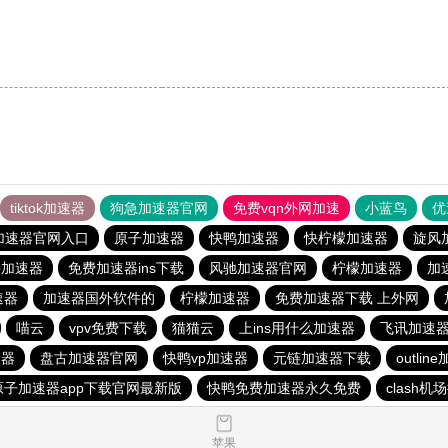
tiktok加速器
狗急加速器官网
免费vqn外网加速
小蓝鸟
优
加速器官网入口
原子加速器
快鸭加速器
快柠檬加速器
旋风
p加速器
免费加速器ins下载
风驰加速器官网
柠檬加速器
加
速器
加速器国外软件的
柠檬加速器
免费加速器下载 上外网
喵云
vpv免费下载
猫猫云
上ins用什么加速器
飞讯加速
速器
盘古加速器官网
快鸭vp加速器
元链加速器下载
outlin
原子加速器app下载官网最新版
快鸭免费加速器永久免费
clash机
苹果