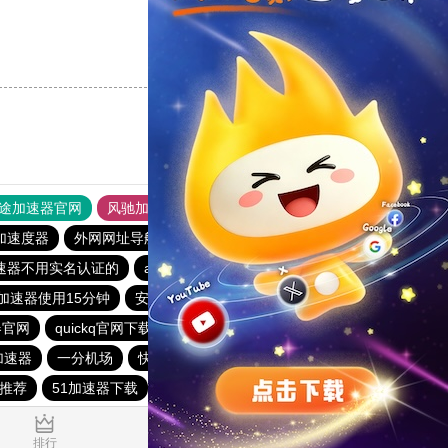
支持
[0]
反对
[0]
途加速器官网
风驰加速器
旋风加速器
加速度器
外网网址导航
软件中心
雷霆加速
狂飙加速器
速器不用实名认证的
aurora加速器
快鸭免费加速器永久免费
加速器使用15分钟
安易加速器永久免费版
油管加速器
器官网
quickq官网下载
快鸭加速器下载官网苹果
e加速器
一分机场
快鸭加速器
云梯加速
快鸭
场推荐
51加速器下载
0.017295s
排行
推荐