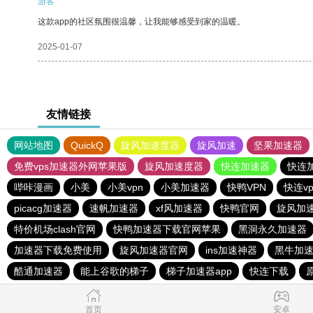
游客
这款app的社区氛围很温馨，让我能够感受到家的温暖。
2025-01-07
友情链接
网站地图
QuickQ
旋风加速度器
旋风加速
坚果加速器
免费vps加速器外网苹果版
旋风加速度器
快连加速器
快连
哔咔漫画
小美
小美vpn
小美加速器
快鸭VPN
快连v
picacg加速器
速帆加速器
xf风加速器
快鸭官网
旋风加
特价机场clash官网
快鸭加速器下载官网苹果
黑洞永久加速器
加速器下载免费使用
旋风加速器官网
ins加速神器
黑牛加
酷通加速器
能上谷歌的梯子
梯子加速器app
快连下载
首页
安卓