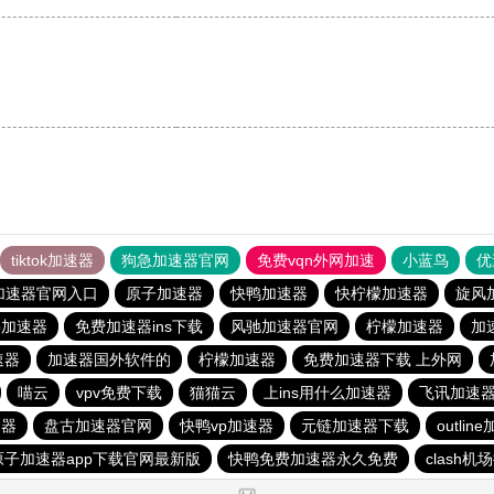
tiktok加速器
狗急加速器官网
免费vqn外网加速
小蓝鸟
优
加速器官网入口
原子加速器
快鸭加速器
快柠檬加速器
旋风
p加速器
免费加速器ins下载
风驰加速器官网
柠檬加速器
加
速器
加速器国外软件的
柠檬加速器
免费加速器下载 上外网
喵云
vpv免费下载
猫猫云
上ins用什么加速器
飞讯加速
速器
盘古加速器官网
快鸭vp加速器
元链加速器下载
outlin
原子加速器app下载官网最新版
快鸭免费加速器永久免费
clash机