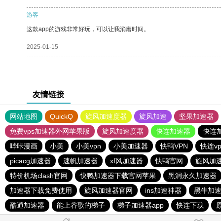
游客
这款app的游戏非常好玩，可以让我消磨时间。
2025-01-15
友情链接
网站地图
QuickQ
旋风加速度器
旋风加速
坚果加速器
免费vps加速器外网苹果版
旋风加速度器
快连加速器
快连
哔咔漫画
小美
小美vpn
小美加速器
快鸭VPN
快连v
picacg加速器
速帆加速器
xf风加速器
快鸭官网
旋风加
特价机场clash官网
快鸭加速器下载官网苹果
黑洞永久加速器
加速器下载免费使用
旋风加速器官网
ins加速神器
黑牛加
酷通加速器
能上谷歌的梯子
梯子加速器app
快连下载