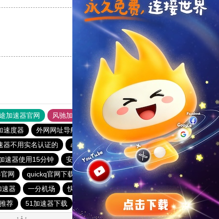
支持
[0]
反对
[0]
途加速器官网
风驰加速器
旋风加速器
加速度器
外网网址导航
软件中心
雷霆加速
狂飙加速器
速器不用实名认证的
aurora加速器
快鸭免费加速器永久免费
加速器使用15分钟
安易加速器永久免费版
油管加速器
器官网
quickq官网下载
快鸭加速器下载官网苹果
e加速器
一分机场
快鸭加速器
云梯加速
快鸭
场推荐
51加速器下载