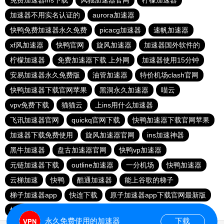
免费加速器ins下载
风驰加速器官网
柠檬加速器
加速器不用实名认证的
aurora加速器
快鸭免费加速器永久免费
picacg加速器
速帆加速器
xf风加速器
快鸭官网
旋风加速器
加速器国外软件的
柠檬加速器
免费加速器下载 上外网
加速器使用15分钟
安易加速器永久免费版
油管加速器
特价机场clash官网
快鸭加速器下载官网苹果
黑洞永久加速器
喵云
vpv免费下载
猫猫云
上ins用什么加速器
飞讯加速器官网
quickq官网下载
快鸭加速器下载官网苹果
加速器下载免费使用
旋风加速器官网
ins加速神器
黑牛加速器
盘古加速器官网
快鸭vp加速器
元链加速器下载
outline加速器
一分机场
快鸭加速器
云梯加速
快鸭
酷通加速器
能上谷歌的梯子
梯子加速器app
快连下载
原子加速器app下载官网最新版
快鸭免费加速器永久免费
clash机场推荐
51加速器下载
永久免费使用的加速器
下载