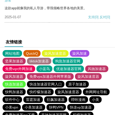
游客
这款app就像我的私人导游，带我领略世界各地的美景。
2025-01-07
支持
[0]
反对
[0]
友情链接
网站地图
QuickQ
旋风加速度器
旋风加速
坚果加速器
tiktok加速器
狗急加速器官网
免费vqn外网加速
小蓝鸟
优途加速器官网
风驰加速器
旋风加速器
免费vps加速器外网苹果版
旋风加速度器
快连加速器
快连加速器官网入口
原子加速器
快鸭加速器
快柠檬加速器
旋风加速度器
外网网址导航
软件中心
雷霆加速
狂飙加速器
哔咔漫画
小美
小美vpn
小美加速器
快鸭VPN
快连vp加速器