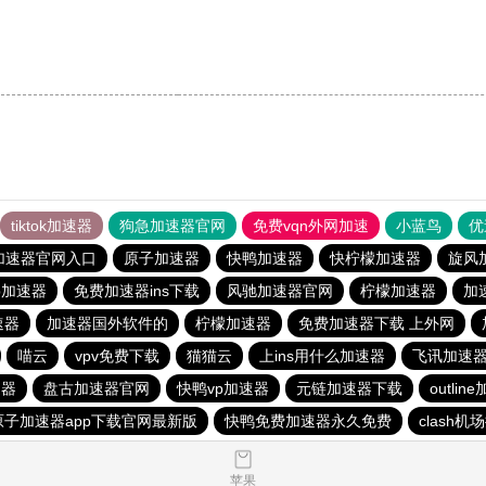
tiktok加速器
狗急加速器官网
免费vqn外网加速
小蓝鸟
优
加速器官网入口
原子加速器
快鸭加速器
快柠檬加速器
旋风
p加速器
免费加速器ins下载
风驰加速器官网
柠檬加速器
加
速器
加速器国外软件的
柠檬加速器
免费加速器下载 上外网
喵云
vpv免费下载
猫猫云
上ins用什么加速器
飞讯加速
速器
盘古加速器官网
快鸭vp加速器
元链加速器下载
outlin
原子加速器app下载官网最新版
快鸭免费加速器永久免费
clash机
苹果