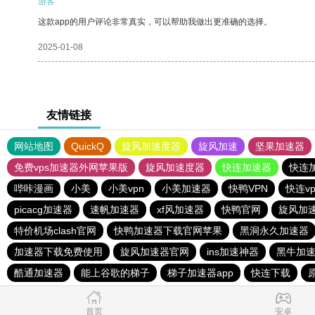
游客
这款app的用户评论非常真实，可以帮助我做出更准确的选择。
2025-01-08
友情链接
网站地图
QuickQ
旋风加速度器
旋风加速
坚果加速器
免费vps加速器外网苹果版
旋风加速度器
快连加速器
快连
哔咔漫画
小美
小美vpn
小美加速器
快鸭VPN
快连v
picacg加速器
速帆加速器
xf风加速器
快鸭官网
旋风加
特价机场clash官网
快鸭加速器下载官网苹果
黑洞永久加速器
加速器下载免费使用
旋风加速器官网
ins加速神器
黑牛加
酷通加速器
能上谷歌的梯子
梯子加速器app
快连下载
首页
安卓