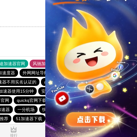
支持
[0]
反对
[0]
途加速器官网
风驰加速器
旋风加速器
加速度器
外网网址导航
软件中心
雷霆加速
狂飙加速器
速器不用实名认证的
aurora加速器
快鸭免费加速器永久免费
加速器使用15分钟
安易加速器永久免费版
油管加速器
器官网
quickq官网下载
快鸭加速器下载官网苹果
e加速器
一分机场
快鸭加速器
云梯加速
快鸭
场推荐
51加速器下载
0.017487s
排行
推荐