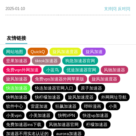
2025-01-10
支持
[0]
反对
[0]
友情链接
网站地图
QuickQ
旋风加速度器
旋风加速
坚果加速器
tiktok加速器
狗急加速器官网
免费vqn外网加速
小蓝鸟
优途加速器官网
风驰加速器
旋风加速器
免费vps加速器外网苹果版
旋风加速度器
快连加速器
快连加速器官网入口
原子加速器
快鸭加速器
快柠檬加速器
旋风加速度器
外网网址导航
软件中心
雷霆加速
狂飙加速器
哔咔漫画
小美
小美vpn
小美加速器
快鸭VPN
快连vp加速器
免费加速器ins下载
风驰加速器官网
柠檬加速器
加速器不用实名认证的
aurora加速器