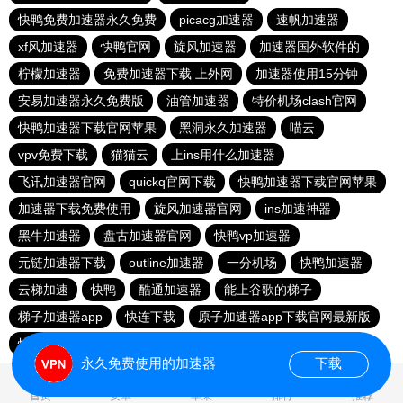
快鸭免费加速器永久免费
picacg加速器
速帆加速器
xf风加速器
快鸭官网
旋风加速器
加速器国外软件的
柠檬加速器
免费加速器下载 上外网
加速器使用15分钟
安易加速器永久免费版
油管加速器
特价机场clash官网
快鸭加速器下载官网苹果
黑洞永久加速器
喵云
vpv免费下载
猫猫云
上ins用什么加速器
飞讯加速器官网
quickq官网下载
快鸭加速器下载官网苹果
加速器下载免费使用
旋风加速器官网
ins加速神器
黑牛加速器
盘古加速器官网
快鸭vp加速器
元链加速器下载
outline加速器
一分机场
快鸭加速器
云梯加速
快鸭
酷通加速器
能上谷歌的梯子
梯子加速器app
快连下载
原子加速器app下载官网最新版
快鸭免费加速器永久免费
clash机场推荐
51加速器下载
永久免费使用的加速器
下载
0.018393s
首页
安卓
苹果
排行
推荐