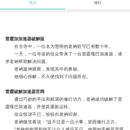
简介
排行
雷霆加加速器破解版
在古寺中，一位名为慧明的老衲驻守已有数十年。
一天，一位寺庙的信众带来了一台雷霆嘎巴加速器，请
求老衲帮助解决问题。
老衲凝神观察，发现其中的奥秘。
他细心拆解，不久便找到了问题所在。
雷霆破解加速器官网
通过巧妙的手法和精湛的修行功力，老衲成功破解了雷
霆嘎巴加速器，并使其重新运转。
信众惊讶不已，纷纷向老衲叩谢。
老衲微笑着说：“这不过是一点小事，皆因修行之力。
”老衲的智慧和技艺让众人感叹不已，他用妙手解开雷霆