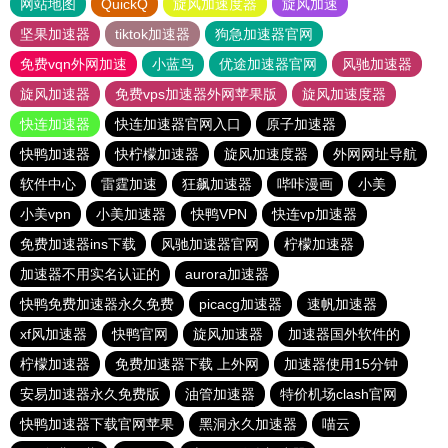
网站地图
QuickQ
旋风加速度器
旋风加速
坚果加速器
tiktok加速器
狗急加速器官网
免费vqn外网加速
小蓝鸟
优途加速器官网
风驰加速器
旋风加速器
免费vps加速器外网苹果版
旋风加速度器
快连加速器
快连加速器官网入口
原子加速器
快鸭加速器
快柠檬加速器
旋风加速度器
外网网址导航
软件中心
雷霆加速
狂飙加速器
哔咔漫画
小美
小美vpn
小美加速器
快鸭VPN
快连vp加速器
免费加速器ins下载
风驰加速器官网
柠檬加速器
加速器不用实名认证的
aurora加速器
快鸭免费加速器永久免费
picacg加速器
速帆加速器
xf风加速器
快鸭官网
旋风加速器
加速器国外软件的
柠檬加速器
免费加速器下载 上外网
加速器使用15分钟
安易加速器永久免费版
油管加速器
特价机场clash官网
快鸭加速器下载官网苹果
黑洞永久加速器
喵云